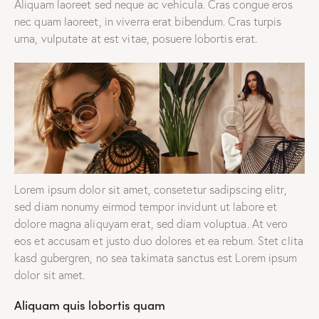
Aliquam laoreet sed neque ac vehicula. Cras congue eros
nec quam laoreet, in viverra erat bibendum. Cras turpis
urna, vulputate at est vitae, posuere lobortis erat.
Lorem ipsum dolor sit amet, consetetur sadipscing elitr,
sed diam nonumy eirmod tempor invidunt ut labore et
dolore magna aliquyam erat, sed diam voluptua. At vero
eos et accusam et justo duo dolores et ea rebum. Stet clita
kasd gubergren, no sea takimata sanctus est Lorem ipsum
dolor sit amet.
Aliquam quis lobortis quam