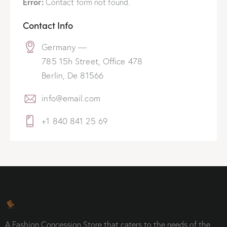
Error:
Contact form not found.
Contact Info
Germany —
785 15h Street, Office 478
Berlin, De 81566
info@email.com
+1 840 841 25 69
A Fashion Concession Store that caters to the needs of the